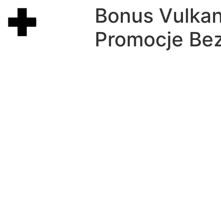
Bonus Vulkan
Promocje Be