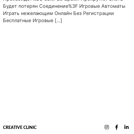
Будет потерян Соединение%3F Игровые Автоматы
Играть нежелающим Онлайн Без Регистрации
Бесплатные Игровые […]
CREATIVE CLINIC