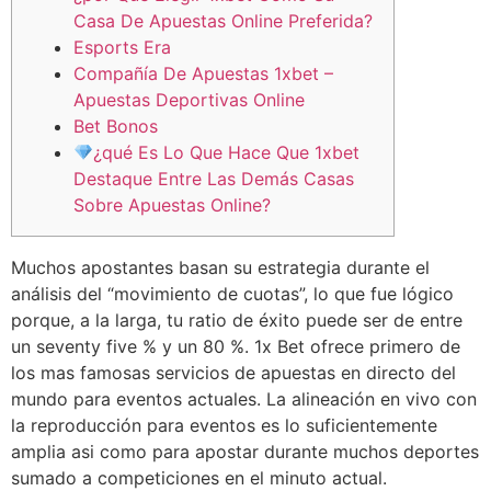
Casa De Apuestas Online Preferida?
Esports Era
Compañía De Apuestas 1xbet –
Apuestas Deportivas Online
Bet Bonos
¿qué Es Lo Que Hace Que 1xbet
Destaque Entre Las Demás Casas
Sobre Apuestas Online?
Muchos apostantes basan su estrategia durante el
análisis del “movimiento de cuotas”, lo que fue lógico
porque, a la larga, tu ratio de éxito puede ser de entre
un seventy five % y un 80 %. 1x Bet ofrece primero de
los mas famosas servicios de apuestas en directo del
mundo para eventos actuales. La alineación en vivo con
la reproducción para eventos es lo suficientemente
amplia asi como para apostar durante muchos deportes
sumado a competiciones en el minuto actual.