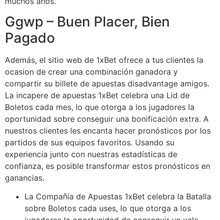
muchos años.
Ggwp – Buen Placer, Bien
Pagado
Además, el sitio web de 1xBet ofrece a tus clientes la
ocasion de crear una combinación ganadora y
compartir su billete de apuestas disadvantage amigos.
La incapere de apuestas 1xBet celebra una Lid de
Boletos cada mes, lo que otorga a los jugadores la
oportunidad sobre conseguir una bonificación extra. A
nuestros clientes les encanta hacer pronósticos por los
partidos de sus equipos favoritos. Usando su
experiencia junto con nuestras estadísticas de
confianza, es posible transformar estos pronósticos en
ganancias.
La Compañía de Apuestas 1xBet celebra la Batalla
sobre Boletos cada uses, lo que otorga a los