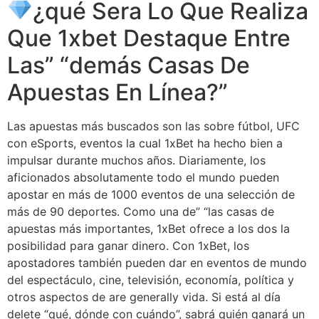
¿qué Sera Lo Que Realiza
Que 1xbet Destaque Entre
Las” “demás Casas De
Apuestas En Línea?”
Las apuestas más buscados son las sobre fútbol, UFC
con eSports, eventos la cual 1xBet ha hecho bien a
impulsar durante muchos años. Diariamente, los
aficionados absolutamente todo el mundo pueden
apostar en más de 1000 eventos de una selección de
más de 90 deportes. Como una de” “las casas de
apuestas más importantes, 1xBet ofrece a los dos la
posibilidad para ganar dinero. Con 1xBet, los
apostadores también pueden dar en eventos de mundo
del espectáculo, cine, televisión, economía, política y
otros aspectos de are generally vida. Si está al día
delete “qué, dónde con cuándo”, sabrá quién ganará un