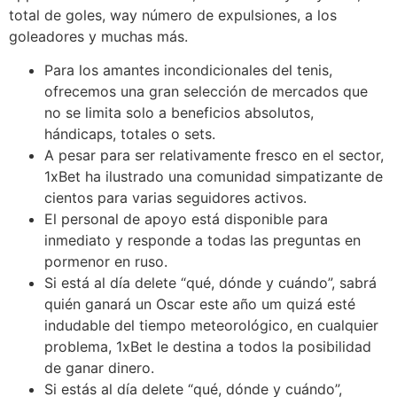
total de goles, way número de expulsiones, a los
goleadores y muchas más.
Para los amantes incondicionales del tenis,
ofrecemos una gran selección de mercados que
no se limita solo a beneficios absolutos,
hándicaps, totales o sets.
A pesar para ser relativamente fresco en el sector,
1xBet ha ilustrado una comunidad simpatizante de
cientos para varias seguidores activos.
El personal de apoyo está disponible para
inmediato y responde a todas las preguntas en
pormenor en ruso.
Si está al día delete “qué, dónde y cuándo”, sabrá
quién ganará un Oscar este año um quizá esté
indudable del tiempo meteorológico, en cualquier
problema, 1xBet le destina a todos la posibilidad
de ganar dinero.
Si estás al día delete “qué, dónde y cuándo”,