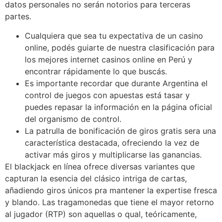
datos personales no serán notorios para terceras
partes.
Cualquiera que sea tu expectativa de un casino
online, podés guiarte de nuestra clasificación para
los mejores internet casinos online en Perú y
encontrar rápidamente lo que buscás.
Es importante recordar que durante Argentina el
control de juegos con apuestas está tasar y
puedes repasar la información en la página oficial
del organismo de control.
La patrulla de bonificación de giros gratis sera una
característica destacada, ofreciendo la vez de
activar más giros y multiplicarse las ganancias.
El blackjack en línea ofrece diversas variantes que
capturan la esencia del clásico intriga de cartas,
añadiendo giros únicos pra mantener la expertise fresca
y blando. Las tragamonedas que tiene el mayor retorno
al jugador (RTP) son aquellas o qual, teóricamente,