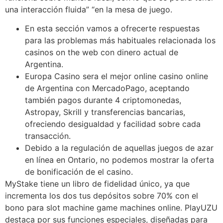
una interacción fluida” “en la mesa de juego.
En esta sección vamos a ofrecerte respuestas
para las problemas más habituales relacionada los
casinos on the web con dinero actual de
Argentina.
Europa Casino sera el mejor online casino online
de Argentina con MercadoPago, aceptando
también pagos durante 4 criptomonedas,
Astropay, Skrill y transferencias bancarias,
ofreciendo desigualdad y facilidad sobre cada
transacción.
Debido a la regulación de aquellas juegos de azar
en línea en Ontario, no podemos mostrar la oferta
de bonificación de el casino.
MyStake tiene un libro de fidelidad único, ya que
incrementa los dos tus depósitos sobre 70% con el
bono para slot machine game machines online. PlayUZU
destaca por sus funciones especiales, diseñadas para