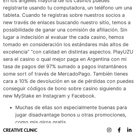
En los angeles mayoría de los casinos puedes
registrarte usando tu computadora, un teléfono um una
tableta. Cuando te registras sobre nuestros socios a
new través de enlaces buscando nuestro sitio, temos a
possibilidade de ganar una comisión de afiliación. Sin
lugar a indecisión al evaluar the cada casino, hemos
tomado en consideración los estándares más altos de
excelencia” “con calidad en distintas aspectos. PlayUZU
sera el casino o qual mejor paga en Argentina con mi
tasa de pagos del 97% sumado a pagos instantáneos
some sort of través de MercadoPago. También tienes
cara a 10% de devolución en se de pérdidas con puedes
conseguir códigos de bono sobre casino siguiendo a
new MyStake en Instagram y Facebook.
Muchas de ellas son especialmente buenas para
jugar disadvantage bonos u otras promociones,
como mis giros gratis.
Lo primero de todo, tendrás que elegir un casino
CREATIVE CLINIC
best para poder comenzar a jugar.