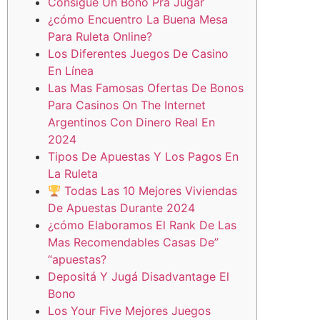
Consigue Un Bono Pra Jugar
¿cómo Encuentro La Buena Mesa
Para Ruleta Online?
Los Diferentes Juegos De Casino
En Línea
Las Mas Famosas Ofertas De Bonos
Para Casinos On The Internet
Argentinos Con Dinero Real En
2024
Tipos De Apuestas Y Los Pagos En
La Ruleta
Todas Las 10 Mejores Viviendas
De Apuestas Durante 2024
¿cómo Elaboramos El Rank De Las
Mas Recomendables Casas De”
“apuestas?
Depositá Y Jugá Disadvantage El
Bono
Los Your Five Mejores Juegos