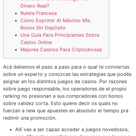
Dinero Real?
Ruleta Francesa
Cómo Exprimir Al Máximo Mis
Bonos Sin Depósito
Una Guía Para Principiantes Sobre
Casino Online
Mejores Casinos Para Criptodivisas
Acá debemos el paso a paso para o qual te conviertas
sobre un experto y conozcas las estrategias que podés
asignar en los distintos juegos de casino. Por razones
sobre juego responsable, los operadores de el propio
ranking no presionan a sus compradores con bonos
sobre validez corta. Esto quiere decir os quais no
fuerzan a new que apuestes en absoluto el tiempo pra
redimir una promoción.
Allí vas a ser capaz acceder a juegos novedosos,