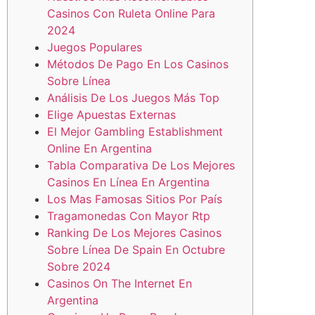
Casinos Con Ruleta Online Para
2024
Juegos Populares
Métodos De Pago En Los Casinos
Sobre Línea
Análisis De Los Juegos Más Top
Elige Apuestas Externas
El Mejor Gambling Establishment
Online En Argentina
Tabla Comparativa De Los Mejores
Casinos En Línea En Argentina
Los Mas Famosas Sitios Por País
Tragamonedas Con Mayor Rtp
Ranking De Los Mejores Casinos
Sobre Línea De Spain En Octubre
Sobre 2024
Casinos On The Internet En
Argentina