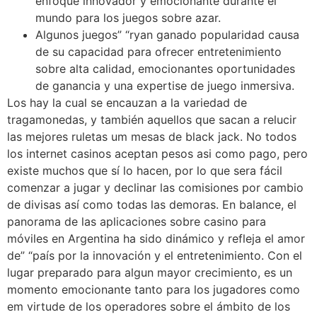
enfoque innovador y emocionante durante el
mundo para los juegos sobre azar.
Algunos juegos” “ryan ganado popularidad causa
de su capacidad para ofrecer entretenimiento
sobre alta calidad, emocionantes oportunidades
de ganancia y una expertise de juego inmersiva.
Los hay la cual se encauzan a la variedad de
tragamonedas, y también aquellos que sacan a relucir
las mejores ruletas um mesas de black jack. No todos
los internet casinos aceptan pesos asi como pago, pero
existe muchos que sí lo hacen, por lo que sera fácil
comenzar a jugar y declinar las comisiones por cambio
de divisas así como todas las demoras. En balance, el
panorama de las aplicaciones sobre casino para
móviles en Argentina ha sido dinámico y refleja el amor
de” “país por la innovación y el entretenimiento. Con el
lugar preparado para algun mayor crecimiento, es un
momento emocionante tanto para los jugadores como
em virtude de los operadores sobre el ámbito de los