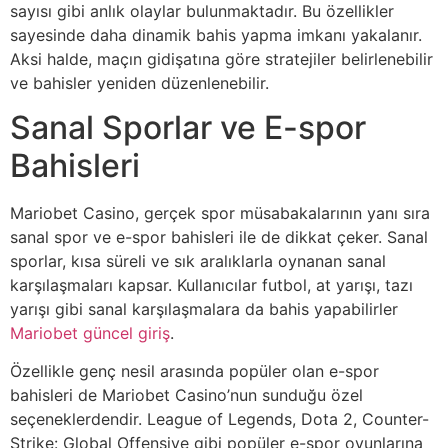
sayısı gibi anlık olaylar bulunmaktadır. Bu özellikler
sayesinde daha dinamik bahis yapma imkanı yakalanır.
Aksi halde, maçın gidişatına göre stratejiler belirlenebilir
ve bahisler yeniden düzenlenebilir.
Sanal Sporlar ve E-spor
Bahisleri
Mariobet Casino, gerçek spor müsabakalarının yanı sıra
sanal spor ve e-spor bahisleri ile de dikkat çeker. Sanal
sporlar, kısa süreli ve sık aralıklarla oynanan sanal
karşılaşmaları kapsar. Kullanıcılar futbol, at yarışı, tazı
yarışı gibi sanal karşılaşmalara da bahis yapabilirler
Mariobet güncel giriş
.
Özellikle genç nesil arasında popüler olan e-spor
bahisleri de Mariobet Casino’nun sunduğu özel
seçeneklerdendir. League of Legends, Dota 2, Counter-
Strike: Global Offensive gibi popüler e-spor oyunlarına