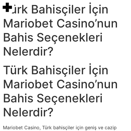
Türk Bahisçiler İçin
Mariobet Casino’nun
Bahis Seçenekleri
Nelerdir?
Türk Bahisçiler İçin
Mariobet Casino’nun
Bahis Seçenekleri
Nelerdir?
Mariobet Casino, Türk bahisçiler için geniş ve cazip