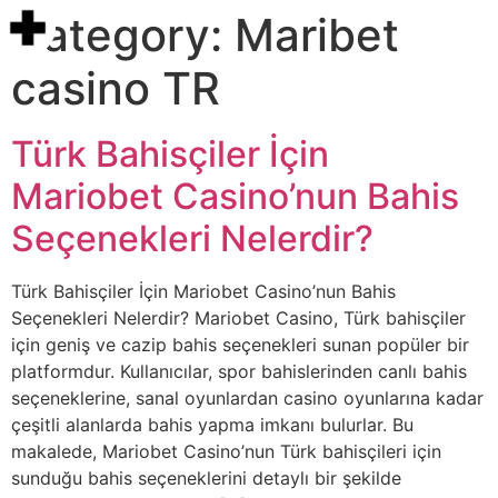
Category:
Maribet
casino TR
Türk Bahisçiler İçin
Mariobet Casino’nun Bahis
Seçenekleri Nelerdir?
Türk Bahisçiler İçin Mariobet Casino’nun Bahis
Seçenekleri Nelerdir? Mariobet Casino, Türk bahisçiler
için geniş ve cazip bahis seçenekleri sunan popüler bir
platformdur. Kullanıcılar, spor bahislerinden canlı bahis
seçeneklerine, sanal oyunlardan casino oyunlarına kadar
çeşitli alanlarda bahis yapma imkanı bulurlar. Bu
makalede, Mariobet Casino’nun Türk bahisçileri için
sunduğu bahis seçeneklerini detaylı bir şekilde